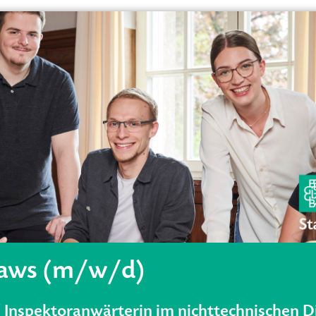
Laws (m/w/d)
 Inspektoranwärterin im nichttechnischen D