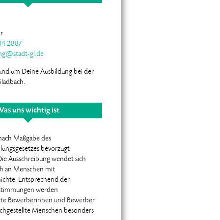
r
14 2887
ng@stadt-gl.de
 rund um Deine Ausbildung bei der
Gladbach.
as uns wichtig ist
nach Maßgabe des
llungsgesetzes bevorzugt
 Die Ausschreibung wendet sich
ch an Menschen mit
ichte. Entsprechend der
estimmungen werden
te Bewerberinnen und Bewerber
ichgestellte Menschen besonders