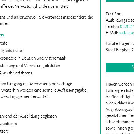
ftlichen, sozialen und politischen Lebens gelehrt
ffe des Verwaltungshandels vermittelt.
Dirk Prinz
essant und anspruchsvoll. Sie verbindet insbesondere die
Ausbildungsleite
nder.
Telefon
02202 
E-Mail:
ausbildu
en
reife
Für alle Fragen
Stadt Bergisch 
tgliedsstaates
sbesondere in Deutsch und Mathematik
 Ausbildung und Verwaltungsabläufen
W
 Auswahlverfahrens
e am Umgang mit Menschen sind wichtige
Frauen werden 
. Weiterhin werden eine schnelle Auffassungsgabe,
Landesgleichste
 großes Engagement erwartet.
berücksichtigt.
ausdrücklich au
Migrationsgesch
gesetzlichen B
während der Ausbildung begleiten
schwerbehinder
Azubiteam
sowie ihnen gle
tzeit